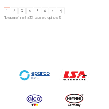
дозволяє піднімати вантаж масою до 20 тон. Г..
1
2
3
4
5
6
>
>|
Показано 1 по 6 із 33 (всього сторінок: 6)