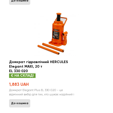
для проведення різних видів робіт. Робочий
До кошика
діапазон висот: З найменшою висотою підйому
158 мм і максимальною висотою підйому 308
мм, цей гідравлічний домкрат забезпеч..
Домкрат гідравлічний HERCULES
Elegant MAXI, 20 т
EL 330 020
Є НА СКЛАДІ
1,883 UAH
Домкрат Elegant Plus EL 330 020 - це
відмінний вибір для тих, хто шукає надійний і
потужний домкрат для підняття важких
вантажів. Відомий польським брендом Elegant,
До кошика
цей гідравлічний домкрат об'єднує в собі
зручність, компактність та неймовірну силу, що