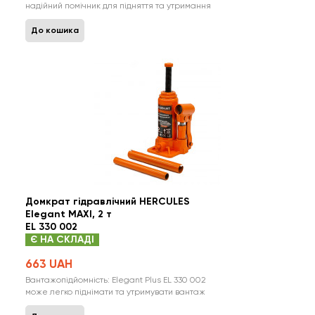
надійний помічник для підняття та утримання
важких вантажів з комфортом і безпекою.
Вироблений польським брендом Elegant, цей
До кошика
гідравлічний домкрат поєднує в собі зручність,
компактність, практичність і вражаючу
надійність. Головні характеристики: Вантаж..
Домкрат гідравлічний HERCULES
Elegant MAXI, 2 т
EL 330 002
Є НА СКЛАДІ
663 UAH
Вантажопідйомність: Elegant Plus EL 330 002
може легко піднімати та утримувати вантаж
масою до 2 тон, що дає вам великий простір