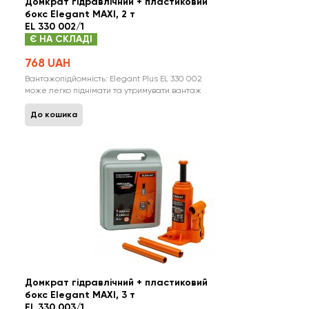
Домкрат гідравлічний + пластиковий
бокс Elegant MAXI, 2 т
EL 330 002/1
Є НА СКЛАДІ
768 UAH
Вантажопідйомність: Elegant Plus EL 330 002
може легко піднімати та утримувати вантаж
масою до 2 тон, що дає вам великий простір
для проведення різних видів робіт. Робочий
До кошика
діапазон висот: З найменшою висотою підйому
158 мм і максимальною висотою підйому 308
мм, цей гідравлічний домкрат забезпеч..
Домкрат гідравлічний + пластиковий
бокс Elegant MAXI, 3 т
EL 330 003/1