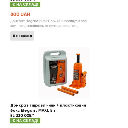
Є НА СКЛАДІ
800 UAH
Домкрат Elegant Plus EL 330 003 поєднує в собі
зручність, надійність та функціональність,
створюючи ідеальний інструмент для вашого
гаражу чи автосервісу. Головні переваги:
До кошика
Велика вантажопідйомність: Elegant Plus EL
330 003 здатен підняти вантаж масою до 3
тонн, надаючи вам відмінну можливі..
Домкрат гідравлічний + пластиковий
бокс Elegant MAXI, 5 т
EL 330 005/1
Є НА СКЛАДІ