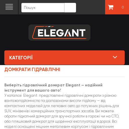
0
КАТЕГОРІЇ
ДОМКРАТИ ГІДРАВЛІЧНІ
Виберіть гідравлічний домкрат Elegant — надійний
інструмент для вашого авто!
У каталозі
Elegant
представлені гідравлічні домкрати з різною
вантажопідйомністю та діапазонами висоти підйому — від
компактних моделей для легкових авто до потужних рішень для
SUV, мінівенів і комерційних транспортних засобів. Ви можете
обрати підкатний домкрат для зручної роботи в гаражі чи на СТО,
або пляшковий домкрат для щоденної експлуатації в дорозі. Всі
моделі оснащені міцним металевим корпусом і гідравлічним