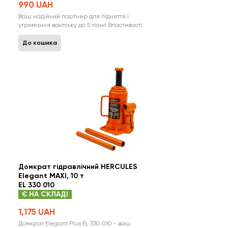
990 UAH
Ваш надійний партнер для підняття і
утримання вантажу до 5 тонн! Властивості:
Універсальний і надійний гідравлічний
домкрат від польського бренду Elegant.
До кошика
Піднімайте, утримуйте і фіксуйте вантаж для
ремонтів, сервісних та діагностичних робіт з
легкістю. Ручка в комплекті, яка зменшує зу..
Домкрат гідравлічний HERCULES
Elegant MAXI, 10 т
EL 330 010
Є НА СКЛАДІ
1,175 UAH
Домкрат Elegant Plus EL 330 010 - ваш