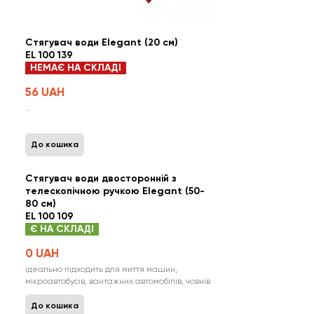
Стягувач води Elegant (20 см)
EL 100 139
НЕМАЄ НА СКЛАДІ
56 UAH
..
До кошика
Стягувач води двосторонній з
телескопічною ручкою Elegant (50-
80 см)
EL 100 109
Є НА СКЛАДІ
0 UAH
ідеально підходить для миття машин,
мікроавтобусів, вантажних автомобілів, човнів
та автобусів ..
До кошика