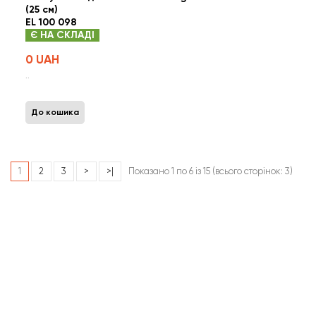
(25 см)
EL 100 098
Є НА СКЛАДІ
0 UAH
..
До кошика
1
2
3
>
>|
Показано 1 по 6 із 15 (всього сторінок: 3)