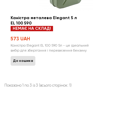
Каністра металева Elegant 5 л
EL 100 590
НЕМАЄ НА СКЛАДІ
573 UAH
Каністра Elegant EL 100 590 5л - це ідеальний
вибір для зберігання і перевезення бензину
та інших нафтопродуктів. Вона виготовлена з
високоякісної сталі з товщиною стінки 0,8 мм і
До кошика
має спеціальне покриття ззовні та всередині,
яке захищає від корозії і надає каністрі
довговічність і привабливий зовніш..
Показано 1 по 3 із 3 (всього сторінок: 1)