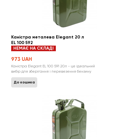
Каністра металева Elegant 20 л
EL 100 592
НЕМАЄ НА СКЛАДІ
973 UAH
Каністра Elegant EL 100 591 20л - це ідеальний
вибір для зберігання і перевезення бензину
та інших нафтопродуктів. Вона виготовлена з
високоякісної сталі з товщиною стінки 0,8 мм і
До кошика
має спеціальне покриття ззовні та всередині,
яке захищає від корозії і надає каністрі
довговічність і привабливий зовні..