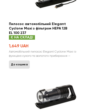
Пилосос автомобільний Elegant
Cyclone Maxi з фільтром HEPA 12В
EL 100 237
Є НА СКЛАДІ
1,649 UAH
Автомобільний пилосос Elegant Cyclone Maxi із
функцією сухого та вологого прибирання —
компактний та потужний універсальний
помічник у підтримці чистоти та здорового
До кошика
мікроклімату. Завдяки вакуумному тиску
15000-15500 Па та потужності 100 Вт він легко
справляється з пилом, піском,..