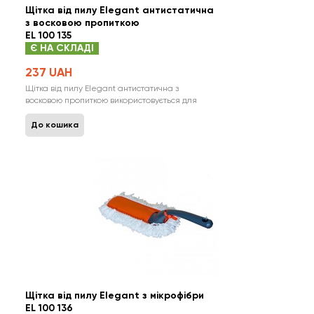
Щітка від пилу Elegant антистатична
з восковою пропиткою
EL 100 135
Є НА СКЛАДІ
237 UAH
Щітка від пилу Elegant антистатична з
восковою пропиткою використовується для
сухого прибирання. ефективно видаляє пил та
сліди дощу не залишає слідів та волокон при
До кошика
використанні створюється заряд-антистатик,
завдяки якому пил тривалий час
відштовхується від поверхні поверхня отрим..
Щітка від пилу Elegant з мікрофібри
EL 100 136