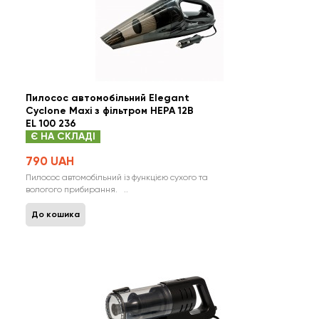
Пилосос автомобільний Elegant
Cyclone Maxi з фільтром HEPA 12В
EL 100 236
Є НА СКЛАДІ
790 UAH
Пилосос автомобільний із функцією сухого та
вологого прибирання. ..
До кошика