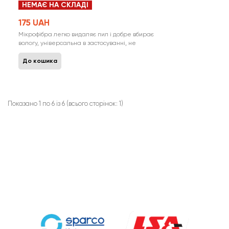
НЕМАЄ НА СКЛАДІ
175 UAH
Мікрофібра легко видаляє пил і добре вбирає
вологу, універсальна в застосуванні, не
залишає волокон, ідеально доглядає за
лакованими та дзеркальними поверхнями.
До кошика
знімна насадка гарно переться і швидко
сохне. в комплект входить захисний
пластиковий чохол з ручками. ..
Показано 1 по 6 із 6 (всього сторінок: 1)