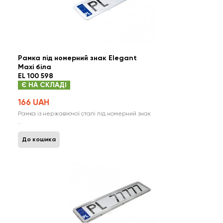
Рамка під номерний знак Elegant
Maxi біла
EL 100 598
Є НА СКЛАДІ
166 UAH
Рамка із нержавіючої сталі під номерний знак
..
До кошика