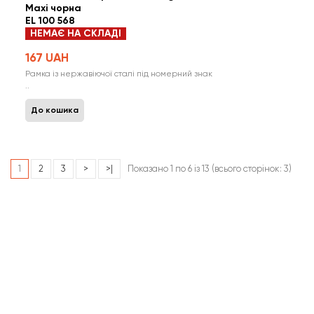
Maxi чорна
EL 100 568
НЕМАЄ НА СКЛАДІ
167 UAH
Рамка із нержавіючої сталі під номерний знак
..
До кошика
1
2
3
>
>|
Показано 1 по 6 із 13 (всього сторінок: 3)