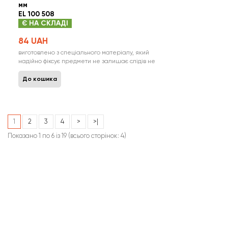
мм
EL 100 508
Є НА СКЛАДІ
84 UAH
виготовлено з спеціального матеріалу, який
надійно фіксує предмети не залишає слідів не
змінює форму і властивості ідеально підходить
для транспортування мобільних телефонів та
До кошика
інших предметів надійно фіксується до будь-
якої поверхні водонепроникний, стійкий до дії
температури і у..
1
2
3
4
>
>|
Показано 1 по 6 із 19 (всього сторінок: 4)