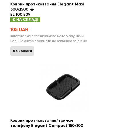
Коврик протиковзання Elegant Maxi
300х1500 мм
EL 100 509
Є НА СКЛАДІ
105 UAH
виготовлено з спеціального матеріалу, який
надійно фіксує предмети не залишає слідів не
змінює форму і властивості ідеально підходить
для транспортування мобільних телефонів та
До кошика
інших предметів надійно фіксується до будь-
якої поверхні водонепроникний, стійкий до дії
температури і у..
Коврик протиковзання/тримач
телефону Elegant Compact 150х100