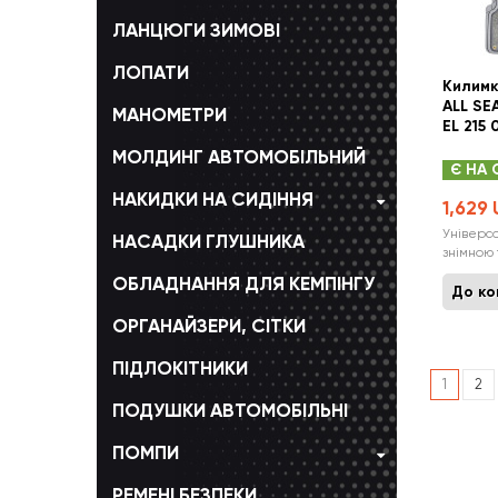
ЛАНЦЮГИ ЗИМОВІ
ЛОПАТИ
Килимк
ALL SE
МАНОМЕТРИ
EL 215 
МОЛДИНГ АВТОМОБІЛЬНИЙ
Є НА 
НАКИДКИ НА СИДІННЯ
1,629
Універса
НАСАДКИ ГЛУШНИКА
знімною
Універса
ОБЛАДНАННЯ ДЛЯ КЕМПІНГУ
Автомобі
До к
повторю
ОРГАНАЙЗЕРИ, СІТКИ
автомобі
допомага
ПІДЛОКІТНИКИ
на повер
1
2
ПОДУШКИ АВТОМОБІЛЬНІ
ПОМПИ
РЕМЕНІ БЕЗПЕКИ