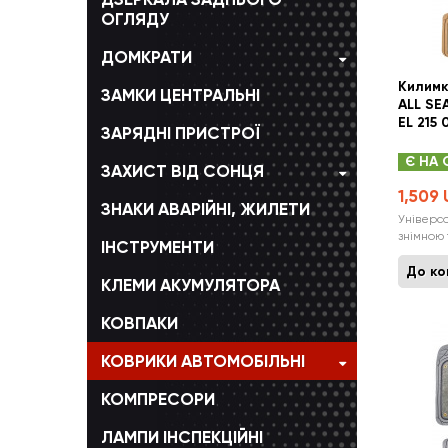
ОГЛЯДУ
ДОМКРАТИ
Килимк
ЗАМКИ ЦЕНТРАЛЬНІ
ALL SE
EL 215 
ЗАРЯДНІ ПРИСТРОЇ
Є НА 
ЗАХИСТ ВІД СОНЦЯ
1,509
ЗНАКИ АВАРІЙНІ, ЖИЛЕТИ
Універса
знімною
ІНСТРУМЕНТИ
Універса
Автомобі
До к
КЛЕМИ АКУМУЛЯТОРА
повторю
автомобі
КОВПАКИ
допомага
на повер
КОВРИКИ АВТОМОБІЛЬНІ
КОМПРЕСОРИ
ЛАМПИ ІНСПЕКЦІЙНІ