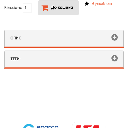
В улюблені
До кошика
Кількість:
ОПИС
ТЕГИ: